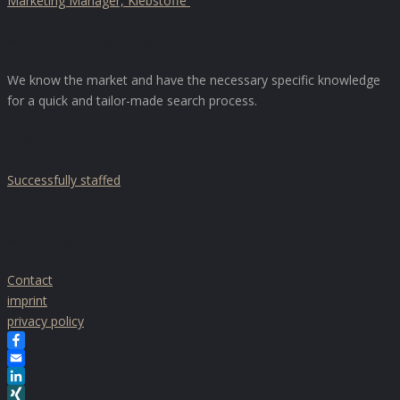
Marketing Manager, Klebstoffe
AD-HOC Consulting
We know the market and have the necessary specific knowledge
for a quick and tailor-made search process.
News
Successfully staffed
About us
Contact
imprint
privacy policy
Facebook
Email
LinkedIn