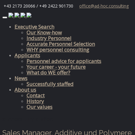
+43 2173 20066 / +49 2422 901730
office@ad-hoc.consulting
Skip
to
Executive Search
content
Our Know-how
Industry Personnel
Accurate Personnel Selection
WHY personnel consulting
Applicants
Personnel advice for applicants
Your career - your future
What do WE offer?
News
Successfully staffed
About us
Contact
History
Our values
successfully staffed
Sales Manager, Additive und Polymere