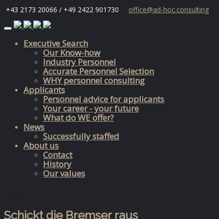
+43 2173 20066 / +49 2422 901730
office@ad-hoc.consulting
Skip
to
Executive Search
content
Our Know-how
Industry Personnel
Accurate Personnel Selection
WHY personnel consulting
Applicants
Personnel advice for applicants
Your career - your future
What do WE offer?
News
Successfully staffed
About us
Contact
History
Our values
INSIGHTS
Schickt die Bremser raus