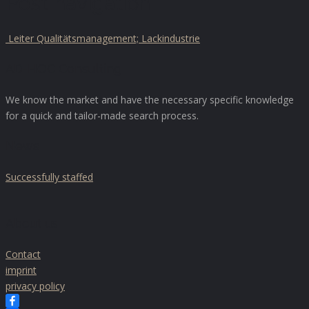
Post navigation
Leiter Qualitätsmanagement; Lackindustrie
AD-HOC Consulting
We know the market and have the necessary specific knowledge
for a quick and tailor-made search process.
News
Successfully staffed
About us
Contact
imprint
privacy policy