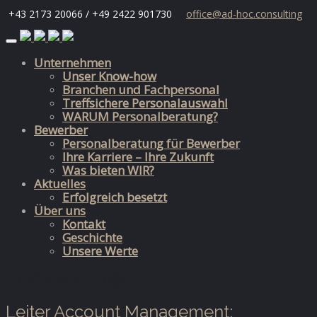
+43 2173 20066 / +49 2422 901730
office@ad-hoc.consulting
Skip
to
Unternehmen
content
Unser Know-how
Branchen und Fachpersonal
Treffsichere Personalauswahl
WARUM Personalberatung?
Bewerber
Personalberatung für Bewerber
Ihre Karriere – Ihre Zukunft
Was bieten WIR?
Aktuelles
Erfolgreich besetzt
Über uns
Kontakt
Geschichte
Unsere Werte
ERFOLGREICH BESETZT
Leiter Account Management;