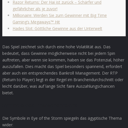
Razor Returns: Der Hai ist zurück – Schärfer und
gefährlicher als je zuvor!
Millionaire: Werden Sie zum Gewinner mit Big Time
Gaming’s Megaways™ Hit
Hades Slot: Göttliche Gewinne aus der Unterwelt
Das Spiel zeichnet sich durch eine hohe Volatilität aus. Das
bedeutet, dass Gewinne möglicherweise nicht bei jedem Spin
auftreten, aber wenn sie kommen, haben sie das Potenzial, höher
auszufallen. Dies macht das Spiel besonders spannend, erfordert
aber auch ein entsprechendes Bankroll Management. Der RTP
(Return to Player) liegt in der Regel im Branchendurchschnitt oder
leicht darüber, was auf lange Sicht faire Auszahlungschancen
bietet.
Symbole des Pharaonenreichs
Die Symbole in Eye of the Storm spiegeln das ägyptische Thema
wider: