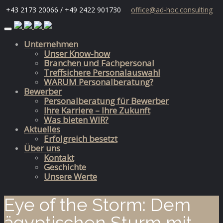
+43 2173 20066 / +49 2422 901730
office@ad-hoc.consulting
Skip
to
Unternehmen
content
Unser Know-how
Branchen und Fachpersonal
Treffsichere Personalauswahl
WARUM Personalberatung?
Bewerber
Personalberatung für Bewerber
Ihre Karriere – Ihre Zukunft
Was bieten WIR?
Aktuelles
Erfolgreich besetzt
Über uns
Kontakt
Geschichte
Unsere Werte
Eye of the Storm: Dem
ägyptischen Sturm mit