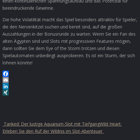
einen kontinuierlichen Spannungsaufbau und das Potenzial für
beeindruckende Gewinne.
Die hohe Volatilität macht das Spiel besonders attraktiv für Spieler,
die den Nervenkitzel suchen und bereit sind, auf die großen
Auszahlungen in der Bonusrunde zu warten. Wenn Sie ein Fan des
alten Ägypten sind und Slots mit progressiven Features mögen,
dann sollten Sie dem Eye of the Storm trotzen und diesen
Spielautomaten unbedingt ausprobieren. Es ist ein Sturm, der sich
lohnen könnte!
Facebook
Email
LinkedIn
XING
Post navigation
Tanked: Der lustige Aquarium-Slot mit Tiefgang
Wild Heart:
Erleben Sie den Ruf der Wildnis im Slot-Abenteuer