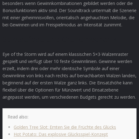
besonders wenn Gewinnkombinationen gebildet werden oder die
Bonusfunktionen aktiv sind. Der Soundtrack untermalt die Szenerie
mit einer geheimnisvollen, orientalisch angehauchten Melodie, die
bei Gewinnen und im Freispielmodus an Intensität zunimmt.
Spielaufbau und Grundmechanik
Eye of the Storm wird auf einem klassischen 5×3-Walzenraster
gespielt und verfügt über 10 feste Gewinnlinien. Gewinne werden
erzielt, indem drei oder mehr identische Symbole auf einer
Gewinnlinie von links nach rechts auf benachbarten Walzen landen,
beginnend auf der ersten Walze ganz links. Die Einsatzhöhe kann
flexibel über die Optionen für Münzwert und Einsatzebene
angepasst werden, um verschiedenen Budgets gerecht zu werden.
Read also:
Golden Tree Slot: Ernten Sie die Früchte des Glücks
Hot Potato: Das explosive Glücksspiel-Konzept