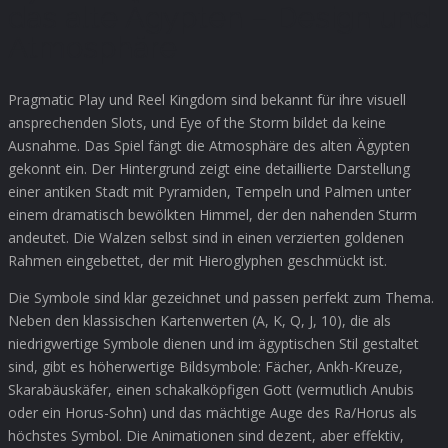
das alte Ägypten – Design und
Atmosphäre
Pragmatic Play und Reel Kingdom sind bekannt für ihre visuell
ansprechenden Slots, und Eye of the Storm bildet da keine
Ausnahme. Das Spiel fängt die Atmosphäre des alten Ägypten
gekonnt ein. Der Hintergrund zeigt eine detaillierte Darstellung
einer antiken Stadt mit Pyramiden, Tempeln und Palmen unter
einem dramatisch bewölkten Himmel, der den nahenden Sturm
andeutet. Die Walzen selbst sind in einen verzierten goldenen
Rahmen eingebettet, der mit Hieroglyphen geschmückt ist.
Die Symbole sind klar gezeichnet und passen perfekt zum Thema.
Neben den klassischen Kartenwerten (A, K, Q, J, 10), die als
niedrigwertige Symbole dienen und im ägyptischen Stil gestaltet
sind, gibt es höherwertige Bildsymbole: Fächer, Ankh-Kreuze,
Skarabäuskäfer, einen schakalköpfigen Gott (vermutlich Anubis
oder ein Horus-Sohn) und das mächtige Auge des Ra/Horus als
höchstes Symbol. Die Animationen sind dezent, aber effektiv,