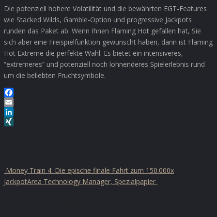
Die potenziell höhere Volatilität und die bewährten EGT-Features
wie Stacked Wilds, Gamble-Option und progressive Jackpots
runden das Paket ab. Wenn Ihnen Flaming Hot gefallen hat, Sie
sich aber eine Freispielfunktion gewünscht haben, dann ist Flaming
Hot Extreme die perfekte Wahl. Es bietet ein intensiveres,
“extremeres” und potenziell noch lohnenderes Spielerlebnis rund
um die beliebten Fruchtsymbole.
Facebook
Email
LinkedIn
XING
Post navigation
Money Train 4: Die epische finale Fahrt zum 150.000x
Jackpot
Area Technology Manager, Spezialpapier
AD-HOC Consulting