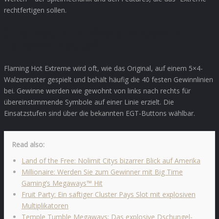
rechtfertigen sollen.
Spielmechanik: Was ist anders im
Extreme-Modus?
Flaming Hot Extreme wird oft, wie das Original, auf einem 5×4-
Walzenraster gespielt und behält häufig die 40 festen Gewinnlinien
bei. Gewinne werden wie gewohnt von links nach rechts für
übereinstimmende Symbole auf einer Linie erzielt. Die
Einsatzstufen sind über die bekannten EGT-Buttons wählbar.
Read also:
Land of the Free: Nolimit Citys bizarrer Blick auf Amerika
Millionaire: Werden Sie zum Gewinner mit Big Time
Gaming’s Megaways™ Hit
Fruit Party: Ein saftiger Cluster Pays Slot mit explosiven
Multiplikatoren
Temple Tumble Megaways: Das explosive Dschungel-