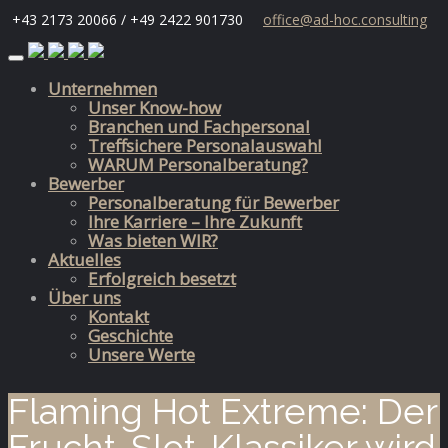
+43 2173 20066 / +49 2422 901730
office@ad-hoc.consulting
Skip
to
Unternehmen
content
Unser Know-how
Branchen und Fachpersonal
Treffsichere Personalauswahl
WARUM Personalberatung?
Bewerber
Personalberatung für Bewerber
Ihre Karriere – Ihre Zukunft
Was bieten WIR?
Aktuelles
Erfolgreich besetzt
Über uns
Kontakt
Geschichte
Unsere Werte
Flaming Hot Extreme: Der
Frucht-Slot-Klassiker wird