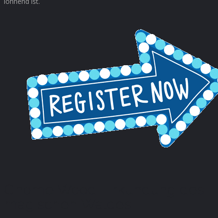
lohnend ist.
Gnome Wood: Erkundung des
magischen Waldes