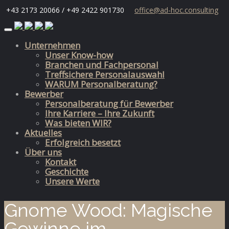
+43 2173 20066 / +49 2422 901730
office@ad-hoc.consulting
Skip
to
Unternehmen
content
Unser Know-how
Branchen und Fachpersonal
Treffsichere Personalauswahl
WARUM Personalberatung?
Bewerber
Personalberatung für Bewerber
Ihre Karriere – Ihre Zukunft
Was bieten WIR?
Aktuelles
Erfolgreich besetzt
Über uns
Kontakt
Geschichte
Unsere Werte
Gnome Wood: Magische
Gewinne im