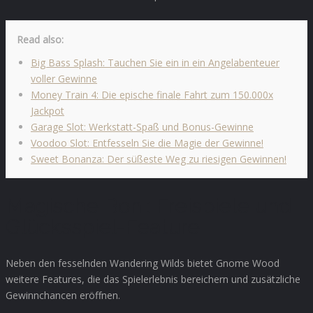
Read also:
Big Bass Splash: Tauchen Sie ein in ein Angelabenteuer
voller Gewinne
Money Train 4: Die epische finale Fahrt zum 150.000x
Jackpot
Garage Slot: Werkstatt-Spaß und Bonus-Gewinne
Voodoo Slot: Entfesseln Sie die Magie der Gewinne!
Sweet Bonanza: Der süßeste Weg zu riesigen Gewinnen!
Magische Boni: Freispiele und
Glücksspiel-Feature
Neben den fesselnden Wandering Wilds bietet Gnome Wood
weitere Features, die das Spielerlebnis bereichern und zusätzliche
Gewinnchancen eröffnen.