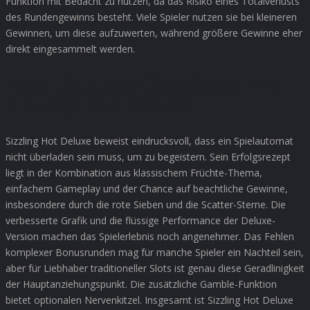
Funktion mit Bedacht zu nutzen, da das Risiko eines Totalverlusts
des Rundengewinns besteht. Viele Spieler nutzen sie bei kleineren
Gewinnen, um diese aufzuwerten, während größere Gewinne eher
direkt eingesammelt werden.
Fazit: Zeitloser Spielspaß mit
Sizzling Hot Deluxe
Sizzling Hot Deluxe beweist eindrucksvoll, dass ein Spielautomat
nicht überladen sein muss, um zu begeistern. Sein Erfolgsrezept
liegt in der Kombination aus klassischem Früchte-Thema,
einfachem Gameplay und der Chance auf beachtliche Gewinne,
insbesondere durch die rote Sieben und die Scatter-Sterne. Die
verbesserte Grafik und die flüssige Performance der Deluxe-
Version machen das Spielerlebnis noch angenehmer. Das Fehlen
komplexer Bonusrunden mag für manche Spieler ein Nachteil sein,
aber für Liebhaber traditioneller Slots ist genau diese Geradlinigkeit
der Hauptanziehungspunkt. Die zusätzliche Gamble-Funktion
bietet optionalen Nervenkitzel. Insgesamt ist Sizzling Hot Deluxe