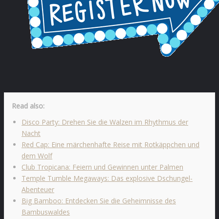
Read also:
Disco Party: Drehen Sie die Walzen im Rhythmus der
Nacht
Red Cap: Eine märchenhafte Reise mit Rotkäppchen und
dem Wolf
Club Tropicana: Feiern und Gewinnen unter Palmen
Temple Tumble Megaways: Das explosive Dschungel-
Abenteuer
Big Bamboo: Entdecken Sie die Geheimnisse des
Bambuswaldes