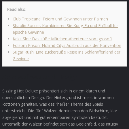
Read also:
Club Tropicana: Feiern und Gewinnen unter Palmen
Shaolin Soccer: Kombinieren Sie Kung-Fu und Fußball für
epische Gewinne
Keks Slot: Das süße Märchen-Abenteuer von Igrosoft
Folsom Prison: Nolimit Citys Ausbruch aus der Konvention
Sugar Rush: Eine zuckersüße Reise ins Schlaraffenland der
Gewinne
Spielaufbau und Design
Sizzling Hot Deluxe präsentiert sich in einem klaren und
übersichtlichen Design. Der Hintergrund ist meist in warmen
Rottönen gehalten, was das “heiße” Thema des Spiels
unterstreicht. Die fünf Walzen dominieren den Bildschirm, klar
abgegrenzt und mit gut erkennbaren Symbolen bestückt.
Unterhalb der Walzen befindet sich das Bedienfeld, das intuitiv