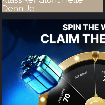
Denn Je