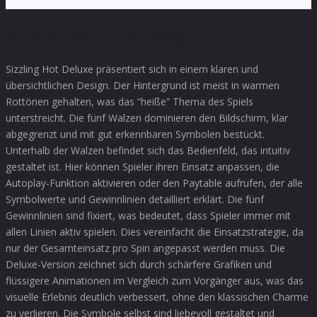
Spielaufbau und Design
Sizzling Hot Deluxe präsentiert sich in einem klaren und
übersichtlichen Design. Der Hintergrund ist meist in warmen
Rottönen gehalten, was das “heiße” Thema des Spiels
unterstreicht. Die fünf Walzen dominieren den Bildschirm, klar
abgegrenzt und mit gut erkennbaren Symbolen bestückt.
Unterhalb der Walzen befindet sich das Bedienfeld, das intuitiv
gestaltet ist. Hier können Spieler ihren Einsatz anpassen, die
Autoplay-Funktion aktivieren oder den Paytable aufrufen, der alle
Symbolwerte und Gewinnlinien detailliert erklärt. Die fünf
Gewinnlinien sind fixiert, was bedeutet, dass Spieler immer mit
allen Linien aktiv spielen. Dies vereinfacht die Einsatzstrategie, da
nur der Gesamteinsatz pro Spin angepasst werden muss. Die
Deluxe-Version zeichnet sich durch schärfere Grafiken und
flüssigere Animationen im Vergleich zum Vorgänger aus, was das
visuelle Erlebnis deutlich verbessert, ohne den klassischen Charme
zu verlieren. Die Symbole selbst sind liebevoll gestaltet und