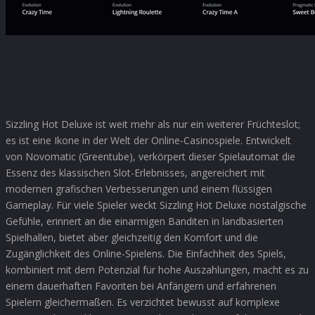
Sizzling Hot Deluxe: Ein
Klassiker Glüht Heller Denn Je
Sizzling Hot Deluxe ist weit mehr als nur ein weiterer Früchteslot;
es ist eine Ikone in der Welt der Online-Casinospiele. Entwickelt
von Novomatic (Greentube), verkörpert dieser Spielautomat die
Essenz des klassischen Slot-Erlebnisses, angereichert mit
modernen grafischen Verbesserungen und einem flüssigen
Gameplay. Für viele Spieler weckt Sizzling Hot Deluxe nostalgische
Gefühle, erinnert an die einarmigen Banditen in landbasierten
Spielhallen, bietet aber gleichzeitig den Komfort und die
Zugänglichkeit des Online-Spielens. Die Einfachheit des Spiels,
kombiniert mit dem Potenzial für hohe Auszahlungen, macht es zu
einem dauerhaften Favoriten bei Anfängern und erfahrenen
Spielern gleichermaßen. Es verzichtet bewusst auf komplexe