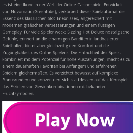
es ist eine Ikone in der Welt der Online-Casinospiele. Entwickelt
von Novomatic (Greentube), verkörpert dieser Spielautomat die
Essenz des klassischen Slot-Erlebnisses, angereichert mit
modernen grafischen Verbesserungen und einem flüssigen
Gameplay. Für viele Spieler weckt Sizzling Hot Deluxe nostalgische
Gefühle, erinnert an die einarmigen Banditen in landbasierten
Spielhallen, bietet aber gleichzeitig den Komfort und die
Zugänglichkeit des Online-Spielens. Die Einfachheit des Spiels,
kombiniert mit dem Potenzial für hohe Auszahlungen, macht es zu
einem dauerhaften Favoriten bei Anfängern und erfahrenen
Spielern gleichermaßen. Es verzichtet bewusst auf komplexe
Bonusrunden und konzentriert sich stattdessen auf das Kernspiel:
das Erzielen von Gewinnkombinationen mit bekannten
Fruchtsymbolen.