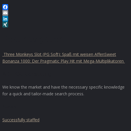
Facebook
Email
LinkedIn
XING
Post navigation
Three Monkeys Slot (PG Soft): Spaß mit weisen Affen
Sweet
Bonanza 1000: Der Pragmatic Play Hit mit Mega-Multiplikatoren
AD-HOC Consulting
We know the market and have the necessary specific knowledge
for a quick and tailor-made search process.
News
Successfully staffed