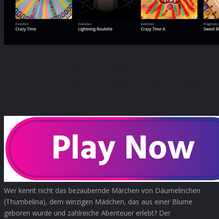
Thumbelina’s Dream: Ein
märchenhafter Slot-Traum von
EGT
Wer kennt nicht das bezaubernde Märchen von Däumelinchen
(Thumbelina), dem winzigen Mädchen, das aus einer Blume
geboren wurde und zahlreiche Abenteuer erlebt? Der