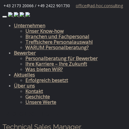
+43 2173 20066 / +49 2422 901730
office@ad-hoc.consulting
Skip
to
Unternehmen
content
Unser Know-how
Branchen und Fachpersonal
Treffsichere Personalauswahl
WARUM Personalberatung?
Bewerber
Personalberatung für Bewerber
Ihre Karriere – Ihre Zukunft
Was bieten WIR?
Aktuelles
Erfolgreich besetzt
Über uns
Kontakt
Geschichte
Unsere Werte
ERFOLGREICH BESETZT
Technical Sales Manager,