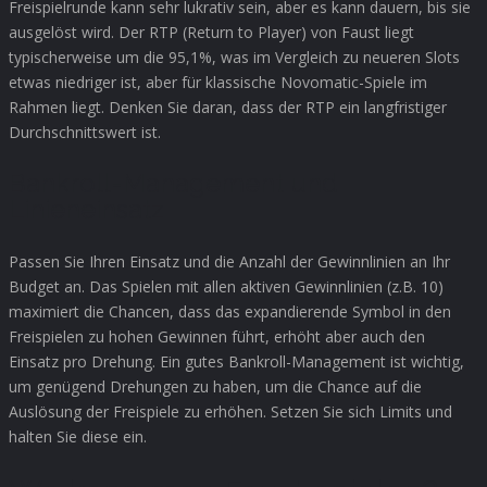
Freispielrunde kann sehr lukrativ sein, aber es kann dauern, bis sie
ausgelöst wird. Der RTP (Return to Player) von Faust liegt
typischerweise um die 95,1%, was im Vergleich zu neueren Slots
etwas niedriger ist, aber für klassische Novomatic-Spiele im
Rahmen liegt. Denken Sie daran, dass der RTP ein langfristiger
Durchschnittswert ist.
Bankroll-Management und
Linieneinsatz
Passen Sie Ihren Einsatz und die Anzahl der Gewinnlinien an Ihr
Budget an. Das Spielen mit allen aktiven Gewinnlinien (z.B. 10)
maximiert die Chancen, dass das expandierende Symbol in den
Freispielen zu hohen Gewinnen führt, erhöht aber auch den
Einsatz pro Drehung. Ein gutes Bankroll-Management ist wichtig,
um genügend Drehungen zu haben, um die Chance auf die
Auslösung der Freispiele zu erhöhen. Setzen Sie sich Limits und
halten Sie diese ein.