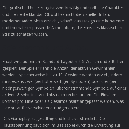
Die grafische Umsetzung ist zweckmäßig und stellt die Charaktere
und Elemente klar dar. Obwohl es nicht die visuelle Brillanz
moderner Video-Slots erreicht, schafft das Design eine kohärente
und thematisch passende Atmosphäre, die Fans des klassischen
Stils zu schätzen wissen.
Spielmechanik und Aufbau
Faust wird auf einem Standard-Layout mit 5 Walzen und 3 Reihen
gespielt. Der Spieler kann die Anzahl der aktiven Gewinnlinien
wählen, typischerweise bis zu 10. Gewinne werden erzielt, indem
mindestens zwei (bei höherwertigen Symbolen) oder drei (bei
niedrigerwertigen Symbolen) übereinstimmende Symbole auf einer
aktiven Gewinnlinie von links nach rechts landen. Die Einsätze
können pro Linie oder als Gesamteinsatz angepasst werden, was
Flexibilität für verschiedene Budgets bietet.
Das Gameplay ist geradlinig und leicht verständlich. Die
Hauptspannung baut sich im Basisspiel durch die Erwartung auf,