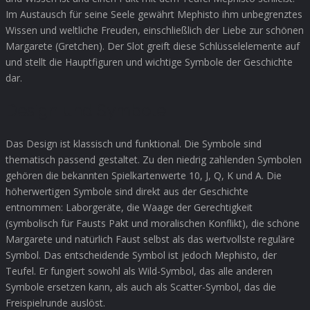
Im Austausch für seine Seele gewährt Mephisto ihm unbegrenztes
Wissen und weltliche Freuden, einschließlich der Liebe zur schönen
Margarete (Gretchen). Der Slot greift diese Schlüsselelemente auf
und stellt die Hauptfiguren und wichtige Symbole der Geschichte
dar.
Design und Symbole
Das Design ist klassisch und funktional. Die Symbole sind
thematisch passend gestaltet. Zu den niedrig zahlenden Symbolen
gehören die bekannten Spielkartenwerte 10, J, Q, K und A. Die
höherwertigen Symbole sind direkt aus der Geschichte
entnommen: Laborgeräte, die Waage der Gerechtigkeit
(symbolisch für Fausts Pakt und moralischen Konflikt), die schöne
Margarete und natürlich Faust selbst als das wertvollste reguläre
Symbol. Das entscheidende Symbol ist jedoch Mephisto, der
Teufel. Er fungiert sowohl als Wild-Symbol, das alle anderen
Symbole ersetzen kann, als auch als Scatter-Symbol, das die
Freispielrunde auslöst.