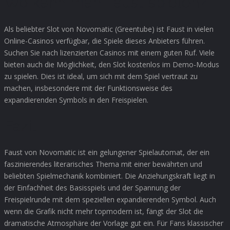
Wo kann man Faust spielen?
Als beliebter Slot von Novomatic (Greentube) ist Faust in vielen
Online-Casinos verfügbar, die Spiele dieses Anbieters führen.
Suchen Sie nach lizenzierten Casinos mit einem guten Ruf. Viele
bieten auch die Möglichkeit, den Slot kostenlos im Demo-Modus
zu spielen. Dies ist ideal, um sich mit dem Spiel vertraut zu
machen, insbesondere mit der Funktionsweise des
expandierenden Symbols in den Freispielen.
Fazit
Faust von Novomatic ist ein gelungener Spielautomat, der ein
faszinierendes literarisches Thema mit einer bewährten und
beliebten Spielmechanik kombiniert. Die Anziehungskraft liegt in
der Einfachheit des Basisspiels und der Spannung der
Freispielrunde mit dem speziellen expandierenden Symbol. Auch
wenn die Grafik nicht mehr topmodern ist, fängt der Slot die
dramatische Atmosphäre der Vorlage gut ein. Für Fans klassischer