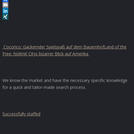
Facebook
Email
LinkedIn
XING
Post navigation
Cocorico: Gackernder Spielspaß auf dem Bauernhof
Land of the
Free: Nolimit Citys bizarrer Blick auf Amerika
AD-HOC Consulting
We know the market and have the necessary specific knowledge
for a quick and tailor-made search process.
News
Successfully staffed
About us