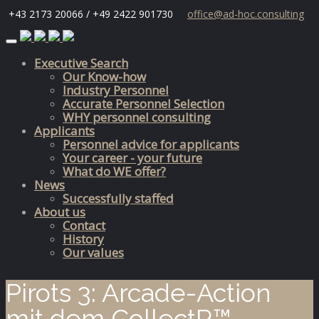
+43 2173 20066 / +49 2422 901730
office@ad-hoc.consulting
Skip
to
Executive Search
content
Our Know-how
Industry Personnel
Accurate Personnel Selection
WHY personnel consulting
Applicants
Personnel advice for applicants
Your career - your future
What do WE offer?
News
Successfully staffed
About us
Contact
History
Our values
Pirots 3: Arcade-Action
mit dem CollectR™-