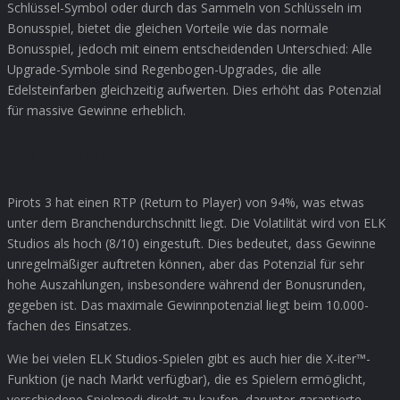
Schlüssel-Symbol oder durch das Sammeln von Schlüsseln im
Bonusspiel, bietet die gleichen Vorteile wie das normale
Bonusspiel, jedoch mit einem entscheidenden Unterschied: Alle
Upgrade-Symbole sind Regenbogen-Upgrades, die alle
Edelsteinfarben gleichzeitig aufwerten. Dies erhöht das Potenzial
für massive Gewinne erheblich.
RTP, Volatilität und X-iter™
Pirots 3 hat einen RTP (Return to Player) von 94%, was etwas
unter dem Branchendurchschnitt liegt. Die Volatilität wird von ELK
Studios als hoch (8/10) eingestuft. Dies bedeutet, dass Gewinne
unregelmäßiger auftreten können, aber das Potenzial für sehr
hohe Auszahlungen, insbesondere während der Bonusrunden,
gegeben ist. Das maximale Gewinnpotenzial liegt beim 10.000-
fachen des Einsatzes.
Wie bei vielen ELK Studios-Spielen gibt es auch hier die X-iter™-
Funktion (je nach Markt verfügbar), die es Spielern ermöglicht,
verschiedene Spielmodi direkt zu kaufen, darunter garantierte