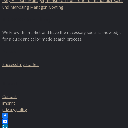
Key-Account Manager, Kunststoff Rohstoffe
Internationaler Sales
und Marketing Manager, Coating
AD-HOC Consulting
We know the market and have the necessary specific knowledge
for a quick and tailor-made search process.
News
Successfully staffed
About us
Contact
imprint
privacy policy
Facebook
Email