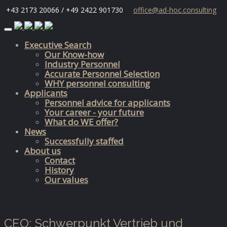
+43 2173 20066 / +49 2422 901730
office@ad-hoc.consulting
Skip
to
Executive Search
content
Our Know-how
Industry Personnel
Accurate Personnel Selection
WHY personnel consulting
Applicants
Personnel advice for applicants
Your career - your future
What do WE offer?
News
Successfully staffed
About us
Contact
History
Our values
successfully staffed
CEO; Schwerpunkt Vertrieb und