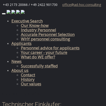
+43 2173 20066 / +49 2422 901730
office@ad-hoc.consulting
Skip
to
Executive Search
content
Our Know-how
Industry Personnel
Accurate Personnel Selection
WHY personnel consulting
Applicants
Personnel advice for applicants
Your career - your future
What do WE offer?
News
Successfully staffed
About us
Contact
History
Our values
successfully staffed
Technischer Einkäufer;