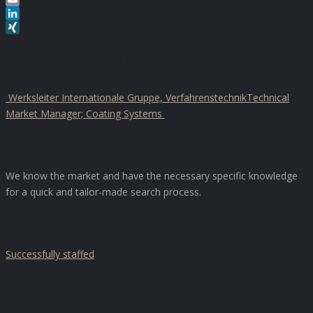
Email
LinkedIn
XING
Post navigation
Werksleiter Internationale Gruppe, Verfahrenstechnik
Technical
Market Manager; Coating Systems
AD-HOC Consulting
We know the market and have the necessary specific knowledge
for a quick and tailor-made search process.
News
Successfully staffed
About us