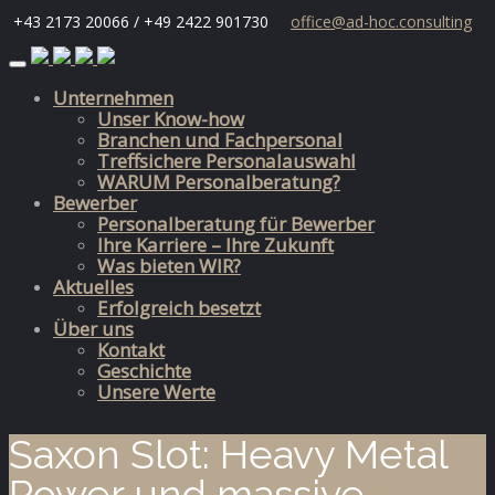
+43 2173 20066 / +49 2422 901730
office@ad-hoc.consulting
Skip
to
Unternehmen
content
Unser Know-how
Branchen und Fachpersonal
Treffsichere Personalauswahl
WARUM Personalberatung?
Bewerber
Personalberatung für Bewerber
Ihre Karriere – Ihre Zukunft
Was bieten WIR?
Aktuelles
Erfolgreich besetzt
Über uns
Kontakt
Geschichte
Unsere Werte
Saxon Slot: Heavy Metal
Power und massive