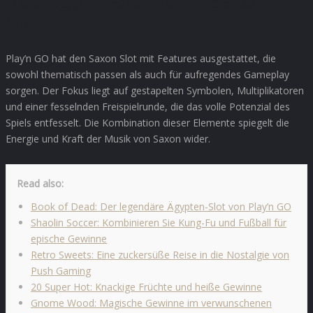
Rockige Features im Saxon
Slot
Play’n GO hat den Saxon Slot mit Features ausgestattet, die
sowohl thematisch passen als auch für aufregendes Gameplay
sorgen. Der Fokus liegt auf gestapelten Symbolen, Multiplikatoren
und einer fesselnden Freispielrunde, die das volle Potenzial des
Spiels entfesselt. Die Kombination dieser Elemente spiegelt die
Energie und Kraft der Musik von Saxon wider.
Read also:
Book of Dead: Der legendäre Ägypten-Slot von Play’n GO
Shaolin Soccer: Kombinieren Sie Kung-Fu und Fußball für
epische Gewinne
Retro Sweets: Eine zuckersüße Reise in die Nostalgie von
Push Gaming
20 Super Hot: Knackige Früchte und heiße Gewinne
Gnome Wood: Magische Gewinne im verwunschenen