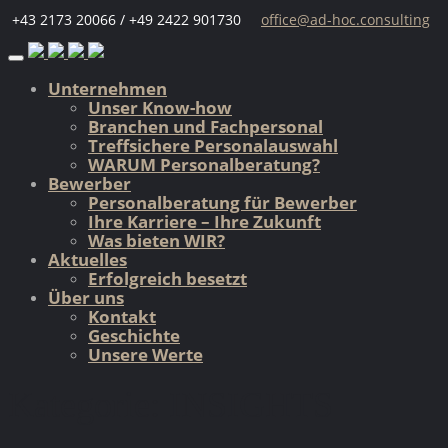
+43 2173 20066 / +49 2422 901730
office@ad-hoc.consulting
Skip
to
Unternehmen
content
Unser Know-how
Branchen und Fachpersonal
Treffsichere Personalauswahl
WARUM Personalberatung?
Bewerber
Personalberatung für Bewerber
Ihre Karriere – Ihre Zukunft
Was bieten WIR?
Aktuelles
Erfolgreich besetzt
Über uns
Kontakt
Geschichte
Unsere Werte
Kategorie:
INSIGHTS