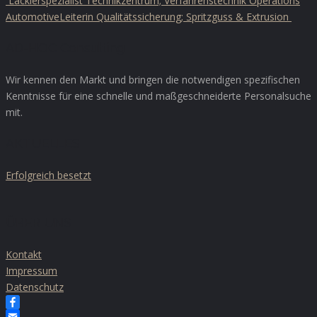
Lackierspezialist Technikzentrum; Verfahrenstechnik Operations
Automotive
Leiterin Qualitätssicherung; Spritzguss & Extrusion
AD-HOC Consulting
Wir kennen den Markt und bringen die notwendigen spezifischen
Kenntnisse für eine schnelle und maßgeschneiderte Personalsuche
mit.
AKTUELLES
Erfolgreich besetzt
ÜBER UNS
Kontakt
Impressum
Datenschutz
Facebook