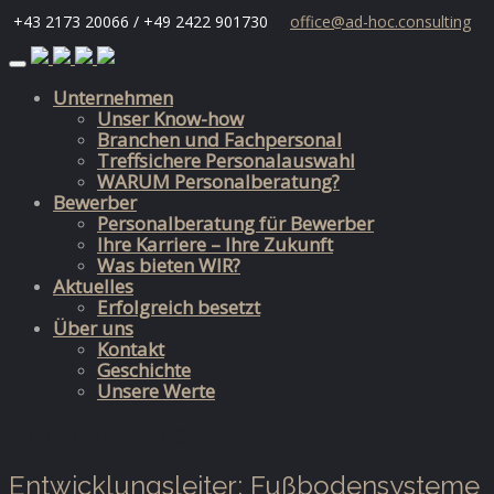
+43 2173 20066 / +49 2422 901730
office@ad-hoc.consulting
Skip
to
Unternehmen
content
Unser Know-how
Branchen und Fachpersonal
Treffsichere Personalauswahl
WARUM Personalberatung?
Bewerber
Personalberatung für Bewerber
Ihre Karriere – Ihre Zukunft
Was bieten WIR?
Aktuelles
Erfolgreich besetzt
Über uns
Kontakt
Geschichte
Unsere Werte
ERFOLGREICH BESETZT
Entwicklungsleiter; Fußbodensysteme