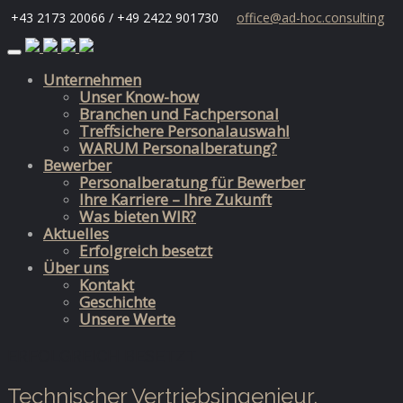
+43 2173 20066 / +49 2422 901730
office@ad-hoc.consulting
Skip
to
Unternehmen
content
Unser Know-how
Branchen und Fachpersonal
Treffsichere Personalauswahl
WARUM Personalberatung?
Bewerber
Personalberatung für Bewerber
Ihre Karriere – Ihre Zukunft
Was bieten WIR?
Aktuelles
Erfolgreich besetzt
Über uns
Kontakt
Geschichte
Unsere Werte
ERFOLGREICH BESETZT
Technischer Vertriebsingenieur,