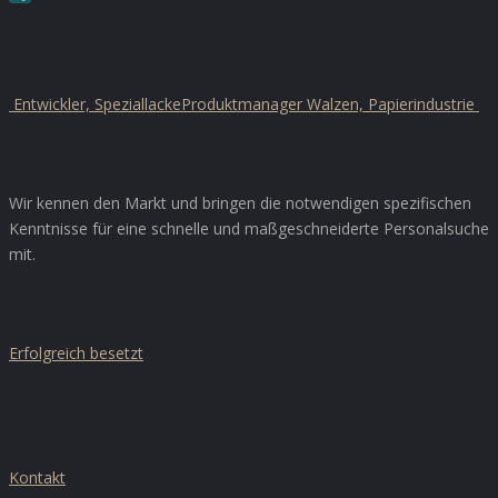
XING
Post navigation
Entwickler, Speziallacke
Produktmanager Walzen, Papierindustrie
AD-HOC Consulting
Wir kennen den Markt und bringen die notwendigen spezifischen
Kenntnisse für eine schnelle und maßgeschneiderte Personalsuche
mit.
AKTUELLES
Erfolgreich besetzt
ÜBER UNS
Kontakt