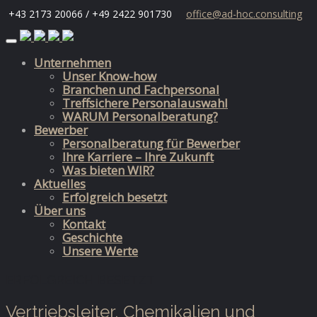
+43 2173 20066 / +49 2422 901730
office@ad-hoc.consulting
Skip
to
Unternehmen
content
Unser Know-how
Branchen und Fachpersonal
Treffsichere Personalauswahl
WARUM Personalberatung?
Bewerber
Personalberatung für Bewerber
Ihre Karriere – Ihre Zukunft
Was bieten WIR?
Aktuelles
Erfolgreich besetzt
Über uns
Kontakt
Geschichte
Unsere Werte
ERFOLGREICH BESETZT
Vertriebsleiter, Chemikalien und