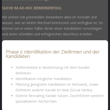
SUCHE IM AD-HOC BEWERBERPOOL
Wir stehen mit potentiellen Bewerbern aktiv im Kontakt und
wissen, wer an einem Wechsel interessiert und verfügbar ist. So
können wir in vielen Fällen direkt einen Kandidaten vorschlagen
und einen schnellen und erfolgreichen Abschluss erzielen.
Phase 2: Identifikation der Zielfirmen und der
Kandidaten
Zielfirmenliste in Abstimmung mit dem Kunden
definieren
Identifikation möglicher Kandidaten
Filterung geeigneter Kandidaten im Netzwerk, sowie
Definition anderer Kanäle im Web (Social Media)
Externe Recruiting-Kanäle nutzen, Durchführen weiterer
spezialisierter Recherchen