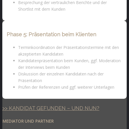
Besprechung der vertraulichen Berichte und der
Shortlist mit dem Kunden
Phase 5:
Präsentation beim Klienten
Terminkoordination der Präsentationstermine mit den
akzeptierten Kandidaten
Kandidatenpräsentation beim Kunden, ggf. Moderation
der Interviews beim Kunden
Diskussion der einzelnen Kandidaten nach der
Präsentation
Prüfen der Referenzen und ggf. weiterer Unterlagen
>> KANDIDAT GEFUNDEN – UND NUN?
MEDIATOR UND PARTNER