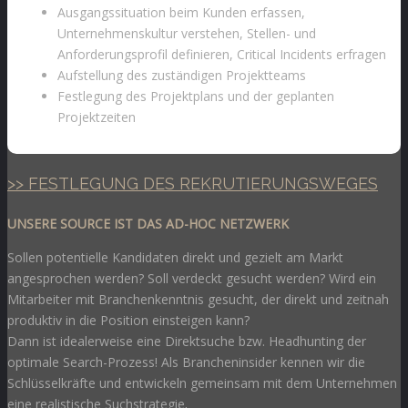
Ausgangssituation beim Kunden erfassen,
Unternehmenskultur verstehen, Stellen- und
Anforderungsprofil definieren, Critical Incidents erfragen
Aufstellung des zuständigen Projektteams
Festlegung des Projektplans und der geplanten
Projektzeiten
>> FESTLEGUNG DES REKRUTIERUNGSWEGES
UNSERE SOURCE IST DAS AD-HOC NETZWERK
Sollen potentielle Kandidaten direkt und gezielt am Markt
angesprochen werden? Soll verdeckt gesucht werden? Wird ein
Mitarbeiter mit Branchenkenntnis gesucht, der direkt und zeitnah
produktiv in die Position einsteigen kann?
Dann ist idealerweise eine Direktsuche bzw. Headhunting der
optimale Search-Prozess! Als Brancheninsider kennen wir die
Schlüsselkräfte und entwickeln gemeinsam mit dem Unternehmen
.
eine realistische Suchstrategie