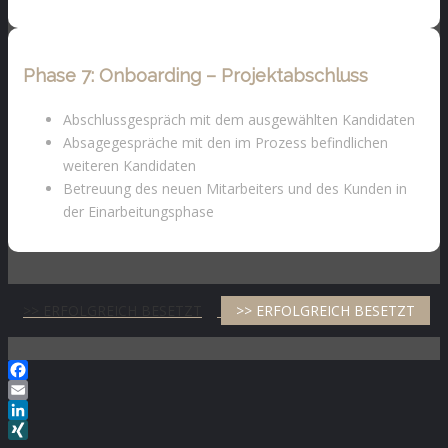
Phase 7:
Onboarding – Projektabschluss
Abschlussgespräch mit dem ausgewählten Kandidaten
Absagegespräche mit den im Prozess befindlichen
weiteren Kandidaten
Betreuung des neuen Mitarbeiters und des Kunden in
der Einarbeitungsphase
>> ERFOLGREICH BESETZT
>> ERFOLGREICH BESETZT
Facebook
Email
LinkedIn