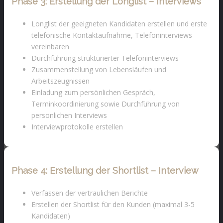
Phase 3:
Erstellung der Longlist – Interviews
Longlist der geeigneten Kandidaten erstellen und erste
telefonische Kontaktaufnahme, Telefoninterviews
vereinbaren
Durchführung strukturierter Telefoninterviews
Zusammenstellung von Lebensläufen und
Arbeitszeugnissen
Einladung zum persönlichen Gespräch,
Terminkoordinierung sowie Durchführung von
persönlichen Interviews
Interviewprotokolle erstellen
Phase 4:
Erstellung der Shortlist – Interview
Verfassen der vertraulichen Berichte
Erstellen der Shortlist für den Kunden (maximal 3-5
Kandidaten)